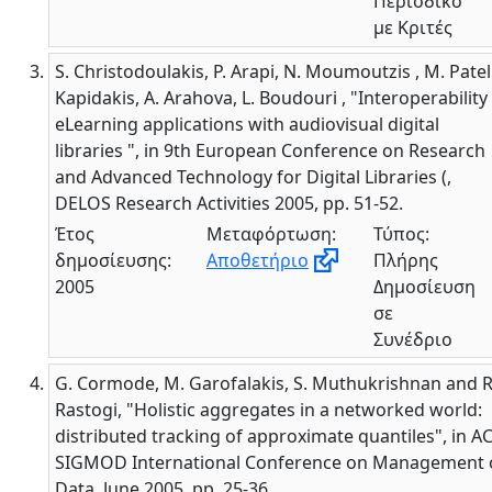
Περιοδικό
με Κριτές
S. Christodoulakis, P. Arapi, N. Moumoutzis , M. Patel
Kapidakis, A. Arahova, L. Boudouri , "Interoperability
eLearning applications with audiovisual digital
libraries ", in 9th European Conference on Research
and Advanced Technology for Digital Libraries (,
DELOS Research Activities 2005, pp. 51-52.
Έτος
Μεταφόρτωση:
Τύπος:
δημοσίευσης:
Αποθετήριο
Πλήρης
2005
Δημοσίευση
σε
Συνέδριο
G. Cormode, M. Garofalakis, S. Muthukrishnan and R
Rastogi, "Holistic aggregates in a networked world:
distributed tracking of approximate quantiles", in 
SIGMOD International Conference on Management 
Data, June 2005, pp. 25-36.