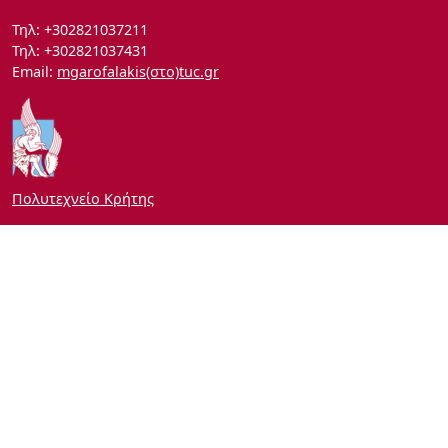
Τηλ: +302821037211
Τηλ: +302821037431
Email:
mgarofalakis(στο)tuc.gr
Πολυτεχνείο Κρήτης