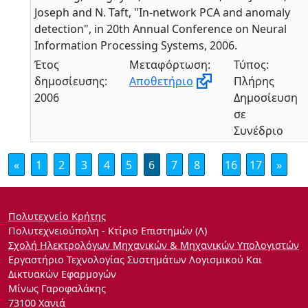
Joseph and N. Taft, "In-network PCA and anomaly
detection", in 20th Annual Conference on Neural
Information Processing Systems, 2006.
Έτος
Μεταφόρτωση:
Τύπος:
δημοσίευσης:
Αποθετήριο
Πλήρης
2006
Δημοσίευση
σε
Συνέδριο
«
1
2
3
4
5
6
7
8
16
17
»
Πολυτεχνείο Κρήτης
Πολυτεχνειούπολη - Κτίριο Επιστημών (Λ)
Σχολή Ηλεκτρολόγων Μηχανικών & Μηχανικών Υπολογιστών
Εργαστήριο Τεχνολογίας Συστημάτων Λογισμικού Και
Δικτυακών Εφαρμογών
Μίνως Γαροφαλάκης
73100 Χανιά