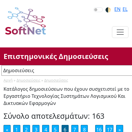
Skip
Skip
Skip
EN
EL
🌓︎
to
to
to
Main
Main
section
Navigation
Content
navigation
Επιστημονικές Δημοσιεύσεις
Δημοσιεύσεις
Αρχή
»
Δημοσιεύσεις
»
Δημοσιεύσεις
Δημοσιεύσεις
Κατάλογος δημοσιεύσεων που έχουν συσχετιστεί με το
MSc, PhD
Εργαστήριο Τεχνολογίας Συστημάτων Λογισμικού Και
Διπλωματικές Εργασίες
Δικτυακών Εφαρμογών
Σύνολο αποτελεσμάτων: 163
«
1
2
3
4
5
6
7
8
16
17
»