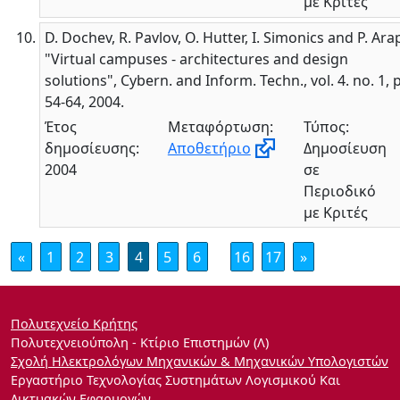
με Κριτές
D. Dochev, R. Pavlov, O. Hutter, I. Simonics and P. Arap
"Virtual campuses - architectures and design
solutions", Cybern. and Inform. Techn., vol. 4. no. 1, 
54-64, 2004.
Έτος
Μεταφόρτωση:
Τύπος:
δημοσίευσης:
Αποθετήριο
Δημοσίευση
2004
σε
Περιοδικό
με Κριτές
«
1
2
3
4
5
6
16
17
»
Πολυτεχνείο Κρήτης
Πολυτεχνειούπολη - Κτίριο Επιστημών (Λ)
Σχολή Ηλεκτρολόγων Μηχανικών & Μηχανικών Υπολογιστών
Εργαστήριο Τεχνολογίας Συστημάτων Λογισμικού Και
Δικτυακών Εφαρμογών