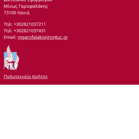
Μίνως Γαροφαλάκης
73100 Χανιά
Τηλ: +302821037211
Τηλ: +302821037431
Email:
mgarofalakis(στο)tuc.gr
Πολυτεχνείο Κρήτης