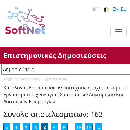
Skip
Skip
Skip
EN
EL
🌓︎
to
to
to
Main
Main
section
Navigation
Content
navigation
Επιστημονικές Δημοσιεύσεις
Δημοσιεύσεις
Αρχή
»
Δημοσιεύσεις
»
Δημοσιεύσεις
Δημοσιεύσεις
Κατάλογος δημοσιεύσεων που έχουν συσχετιστεί με το
MSc, PhD
Εργαστήριο Τεχνολογίας Συστημάτων Λογισμικού Και
Διπλωματικές Εργασίες
Δικτυακών Εφαρμογών
Σύνολο αποτελεσμάτων: 163
«
1
2
3
4
5
6
16
17
»