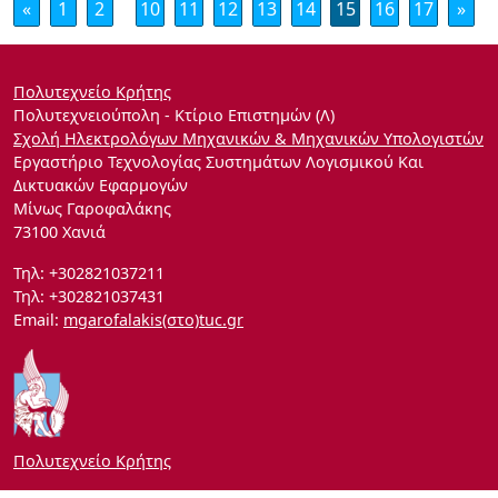
«
1
2
10
11
12
13
14
15
16
17
»
Πολυτεχνείο Κρήτης
Πολυτεχνειούπολη - Κτίριο Επιστημών (Λ)
Σχολή Ηλεκτρολόγων Μηχανικών & Μηχανικών Υπολογιστών
Εργαστήριο Τεχνολογίας Συστημάτων Λογισμικού Και
Δικτυακών Εφαρμογών
Μίνως Γαροφαλάκης
73100 Χανιά
Τηλ: +302821037211
Τηλ: +302821037431
Email:
mgarofalakis(στο)tuc.gr
Πολυτεχνείο Κρήτης