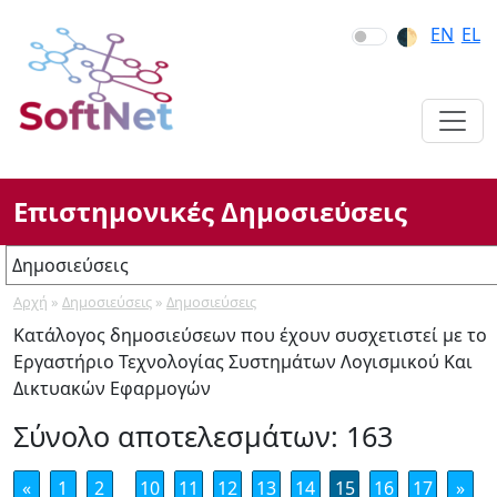
Skip
Skip
Skip
EN
EL
🌓︎
to
to
to
Main
Main
section
Navigation
Content
navigation
Επιστημονικές Δημοσιεύσεις
Δημοσιεύσεις
Αρχή
»
Δημοσιεύσεις
»
Δημοσιεύσεις
Δημοσιεύσεις
Κατάλογος δημοσιεύσεων που έχουν συσχετιστεί με το
MSc, PhD
Εργαστήριο Τεχνολογίας Συστημάτων Λογισμικού Και
Διπλωματικές Εργασίες
Δικτυακών Εφαρμογών
Σύνολο αποτελεσμάτων: 163
«
1
2
10
11
12
13
14
15
16
17
»